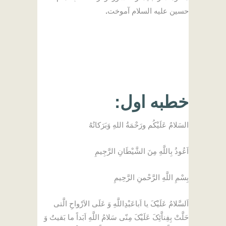
حسین علیه السلام آموخت
.
متن کامل
خطبه
خطبه اول
:
السَلامُ عَلَیْکُم ورَحْمَةُ اللهِ وَبَرَکاتُهُ
اَعُوذُ بِاللَّهِ مِنَ الشَّیْطَانِ الرَّجِیمِ
بِسْمِ اللَّهِ الرَّحْمنِ الرَّحِیمِ
اَلسَّلامُ عَلَیْکَ یا اَباعَبْدِاللَّهِ وَ عَلَى الاَرْواحِ الَّتى
حَلَّتْ بِفِناَّئِکَ عَلَیْکَ مِنّى سَلامُ اللَّهِ اَبَداً ما بَقیتُ وَ