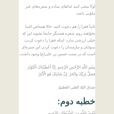
اولاَ سعی کنید غذاهای ساده و سفره‌های غیر
ملوّنی باشد
.
ثانیاَ فقرا را هم دعوت کنید. حالا همه‌اش اغنیا
بخواهند روی سفره همدیگر جابجا بشوند این که
خیلی ارزشی ندارد. اینکه فقرا را دعوت کردن،
بینوایان و نیازمندان را دعوت کردن این سیره‌ای
است که در سنت حسین بن علی(ع) وجود داشت
.
بِسْمِ اللَّهِ الرَّحْمنِ الرَّحِیمِ إِنَّا أَعْطَیْنَاکَ الْکَوْثَرَ
فصَلِّ لِرَبِّکَ وَانْحَرْ إِنَّ شَانِئَکَ هُوَ الْأَبْتَرُ
صَدَقَ اللهُ العَلی العَظیمُ
خطبه دوم
:
اَعُوذُ بِاللَّهِ مِنَ الشَّیْطَانِ الرَّجِیمِ