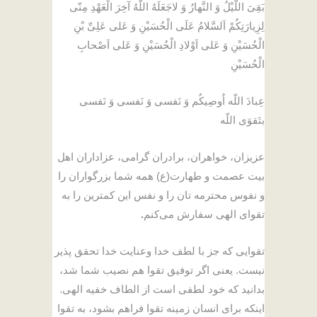
بَقِىَ اللَّیْلُ وَ النَّهارُ وَ لاجَعَلَهُ اللَّهُ آخِرَ الْعَهْدِ مِنّى
لِزِیارَتِکُمْ اَلسَّلامُ عَلَى الْحُسَیْنِ وَ عَلى عَلِىِّ بْنِ
الْحُسَیْنِ وَ عَلى اَوْلادِ الْحُسَیْنِ وَ عَلى اَصْحابِ
الْحُسَیْنِ
عِبادَ اللّه اُوصِیکُم وَ نَفسی وَ نَفسی وَ نَفسی
بتَقوَى اللّه
عزیزان، خواهران، برادران گرامی، عزاداران اهل
بیت عصمت و طهارت(ع) همه شما بزرگواران را
و نفوس محترمه تان را و نفس این کمترین را به
تقوای الهی سفارش می‌کنم
.
تقوایی که جز با لطف خدا وعنایت خدا تحقق پذیر
نیست. یعنی اگر توفیق تقوا هم نصیب شما شد،
بدانید که خود لطفی است از الطاف خفیه الهی.
اینکه برای انسان زمینه تقوا فراهم بشود، به تقوا