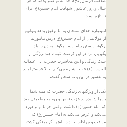
صاحب الزمان(عج)؛ خدا به تو صبر بدهد که هر
سال و روز عاشورا شهادت امام حسین(ع) برای
تو تازه است
.
امیدوارم خدای سبحان به ما توفیق بدهد بتوانیم
از مولایمان از امام حسین(ع) درس بیاموزیم.
چگونه زیستن بیاموزیم، چگونه مردن را یاد
بگیریم. من در این فرصت کوتاه چند ویژگی از
سبک زندگی و آیین معاشرت حضرت ابی عبدالله
الحسین(ع) فقط اشاره می‌کنم. حالا فرصتها باید
به تفسیر در این باب سخن گفت
.
یکی از ویژگیهای زندگی حضرت که همه شما
بارها شنیده‌اید عزت نفس و روحیه مقاومتی بود
که امام حسین(ع) داشت. وقتی حر با او برخورد
می‌کند و عرض می‌کند به امام حسین(ع) که
مراقب و مواظب خودت باش. اگر بجنگی کشته