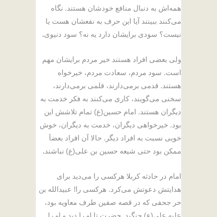
همه‌اش به دنبال منافع خودشان هستند. نگاه
می‌کنند ببینند آیا این حرف به نفعشان هست یا
نیست؟ سودی برایشان دارد یه نه؟ سود دنیوی
.
ولی بعضی افراد هستند خیر مردم برایشان مهم
است. سود مردم، سعادت مردم، خیرخواه
هستند. قدمی برمی‌دارند، قلمی برمی‌دارند،
سخنی می‌گویند، کاری می‌کنند به فکر خدمت به
دیگران هستند. امام حسین(ع) تمام تلاشش این
بود. خیرخواهی دیگران، خدمت به دیگران، خوش
خویی نسبت به افراد دیگر. حالا آن افراد بعضاَ
ممکن بود حتی شیعه حسین بن علی(ع) نباشند
.
امام در حادثه کربلا هرکسی را می‌دید برای
هدایتش دعوتش می‌کرد. هرکسی را! عبیدالله بن
حر جحفی که در قصه صفین طرف معاویه بود،
علیه علی(ع) جنگید. حضرت تا او را دید و او را