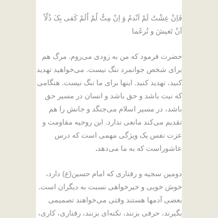
فَاِنْ عِشْتُ لَمْ اَنْدمُ وَ اِنْ مِتُّ لُمْ اُلَمْ کَفی بِکَ ذُلّاً
اَنْ تَعیشَ و تُرغَما
حضرت فرمود که من به زودی می‌روم. مرگ هم
برای شخص جوانمرد ننگ نیست. می‌خواهید تهدید
کنید، تهدید کنید. اینها برای ما ننگ نیست. هنگامی
که نیت باشد و حق باشد و انسان در مسیر حق
باشد، در مسیر اسلام می‌جنگد و جانش را هم
تقدیم می‌کند مانعی ندارد. این روحیه مقاومت و
عزت نفس یک ویژگی مهمی است که درس
عاشوراست که به ما می‌دهد
.
دومین سجیه و رفتاری که امام حسین(ع) دارد،
خوش خویی و خیرخواهی نسبت به دیگران است.
بعضی آدمها هستند وقتی می‌خواهند تصمیمی
بگیرند، حرفی بزنند، نکته‌ای بزنند، رفتاری، کاری،