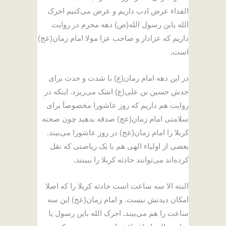
الفداء
عرض ادب داریم و عرض می‌کنیم اجرک
الله یابن رسول الله(ص) دهه محرم در روایت
داریم که عزادار و صاحب عزا مولا امام زمان(عج)
است
.
در این دهه امام زمان(ع) با شدت و حدت برای
جدش حسین بن علی(ع) اشک می‌ریزد. اینکه در
روایت هم داریم که روز عاشورا مخصوصاَ برای
سلامتی امام زمان(عج) صدقه بدهید چون صحنه
کربلا را امام زمان(عج) در روز عاشورا می‌بیند.
بعضی از اولیاء الهی هم با یک ریاضتی که نقل
کرده‌اند می‌توانند حادثه کربلا را ببینند
.
البته الا سه ساعت است حادثه کربلا را که اصلا
امکان دیدنش نیست. و امام زمان(عج) این سه
ساعت را هم می‌بیند
.
اجرک الله باین رسول یا