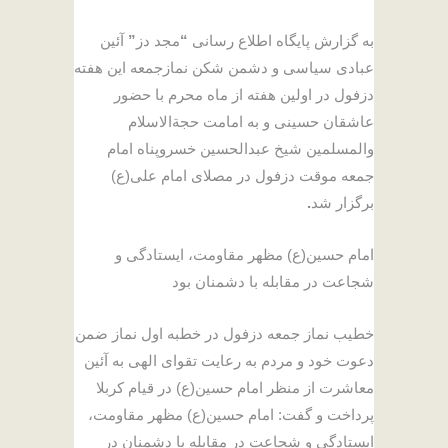
به گزارش پایگاه اطلاع رسانی
“
مجد دز
”
آئین
عبادی سیاسی و دشمن شکن نمازجمعه این هفته
دزفول در اولین هفته از ماه محرم با حضور
عاشقان حسینی و به امامت حجةالاسلام
والمسلمین شیخ عبدالحسین خسروپناه امام
جمعه موقت دزفول در مصلای امام علی(ع)
برگزار شد
.
امام حسین(ع) مظهر مقاومت، ایستادگی و
شجاعت در مقابله با دشمنان بود
خطیب نماز جمعه دزفول در خطبه اول نماز ضمن
دعوت خود و مردم به رعایت تقوای الهی به آئین
معاشرت از منظر امام حسین(ع) در قیام کربلا
پرداخت و گفت: امام حسین(ع) مظهر مقاومت،
ایستادگی و شجاعت در مقابله با دشمنان در