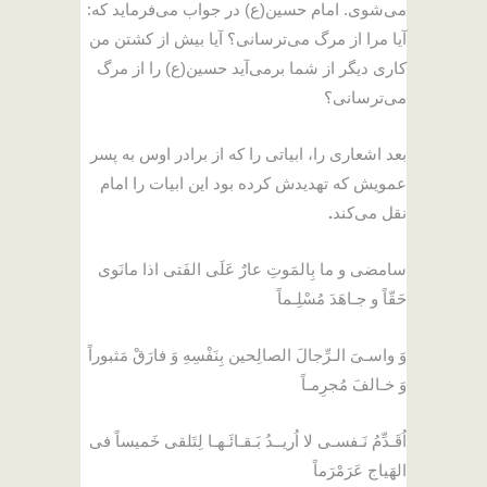
می‌شوی. امام حسین(ع) در جواب می‌فرماید که:
آیا مرا از مرگ می‌ترسانی؟ آیا بیش از کشتن من
کاری دیگر از شما برمی‌آید حسین(ع) را از مرگ
می‌ترسانی؟
بعد اشعاری را، ابیاتی را که از برادر اوس به پسر
عمویش که تهدیدش کرده بود این ابیات را امام
نقل می‌کند
.
سامضی و ما بِالمَوتِ عارٌ عَلَی الفَتی اذا مانَوی
حَقّاً و جـاهَدَ مُسْلِـماً
وَ واسـیَ الـرِّجالَ الصالِحین بِنَفْسِهِ وَ فارَقْ مَثبوراً
وَ خـالفَ مُجرِمـاً
اُقَـدِّمُ نَـفسـی لا اُریــدُ بَـقـائَـهـا لِتَلقی خَمیساً فی
الهَیاج عَرَمْرَماً