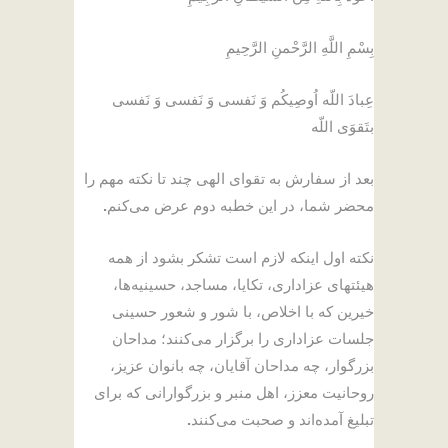
بِسْمِ اللَّهِ الرَّحْمنِ الرَّحِیمِ
عِبادَ اللّه اُوصِیکُم وَ نَفسی وَ نَفسی وَ نَفسی
بتَقوَى اللّه
بعد از سفارش به تقوای الهی چند تا نکته مهم را
محضر شما، در این خطبه دوم عرض می‌کنم
.
نکته اول اینکه لازم است تشکر بشود از همه
هیئتهای عزاداری، تکایا، مساجد، حسینیه‌ها،
خیرین که با اخلاص، با شور و شعور حسینی
جلسات عزاداری را برگزار می‌کنند؛ مداحان
بزرگوار، چه مداحان آقایان، چه بانوان عزیز،
روحانیت معزز، اهل منبر و بزرگوارانی که برای
تبلیغ آمده‌اند و صحبت می‌کنند
.