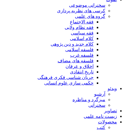
سخنرانی موضوعی
کرسی های نظریه پردازی
گروه های علمی
فقه الاجتماع
فقه نظام ولایی
فقه سیاسی
کلام اسلامی
کلام جدید و دین پژوهی
فلسفه اسلامی
فلسفه غرب
فلسفه های مضاف
اخلاق و عرفان
تاریخ انتقادی
جریان شناسی فکری فرهنگی
حکمی سازی علوم انسانی
ویدئو
آرشیو
میزگرد و مناظره
سخنرانی
تصاویر
زیست نامه علمی
محصولات
کتب