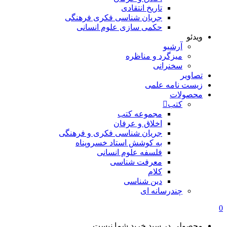
تاریخ انتقادی
جریان شناسی فکری فرهنگی
حکمی سازی علوم انسانی
ویدئو
آرشیو
میزگرد و مناظره
سخنرانی
تصاویر
زیست نامه علمی
محصولات
کتب
مجموعه کتب
اخلاق و عرفان
جریان شناسی فکری و فرهنگی
به کوشش استاد خسروپناه
فلسفه علوم انسانی
معرفت شناسی
کلام
دین شناسی
چندرسانه ای
0
محصولی در سبد خرید شما نیست