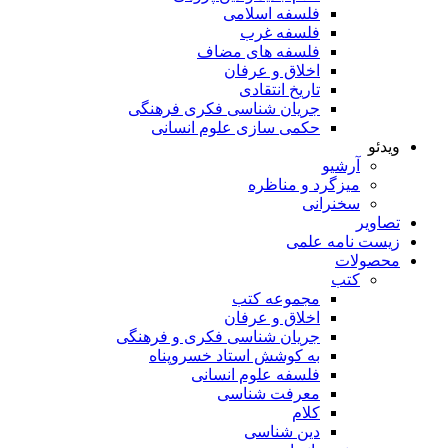
فلسفه اسلامی
فلسفه غرب
فلسفه های مضاف
اخلاق و عرفان
تاریخ انتقادی
جریان شناسی فکری فرهنگی
حکمی سازی علوم انسانی
ویدئو
آرشیو
میزگرد و مناظره
سخنرانی
تصاویر
زیست نامه علمی
محصولات
کتب
مجموعه کتب
اخلاق و عرفان
جریان شناسی فکری و فرهنگی
به کوشش استاد خسروپناه
فلسفه علوم انسانی
معرفت شناسی
کلام
دین شناسی