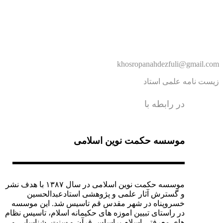
khosropanahdezfuli@gmail.com
زیست نامه علمی استاد
در رابطه با
موسسه حکمت نوین اسلامی
موسسه حکمت نوین اسلامی در سال ۱۳۸۷ با هدف نشر
و گسترش آثار علمی و پژوهشی استادعبدالحسین
خسروپناه در شهر مقدس قم تاسیس شد. این موسسه
در راستای تبیین اموزه های حکیمانه اسلام، تاسیس نظام
های معرفتی اسلام براساس قرآن و سنت، شناسایی و