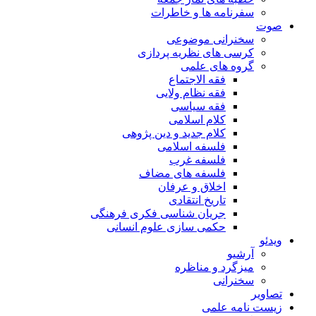
سفرنامه ها و خاطرات
صوت
سخنرانی موضوعی
کرسی های نظریه پردازی
گروه های علمی
فقه الاجتماع
فقه نظام ولایی
فقه سیاسی
کلام اسلامی
کلام جدید و دین پژوهی
فلسفه اسلامی
فلسفه غرب
فلسفه های مضاف
اخلاق و عرفان
تاریخ انتقادی
جریان شناسی فکری فرهنگی
حکمی سازی علوم انسانی
ویدئو
آرشیو
میزگرد و مناظره
سخنرانی
تصاویر
زیست نامه علمی