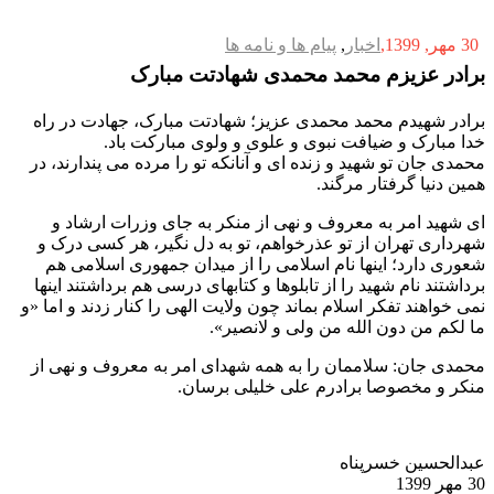
30 مهر, 1399
اخبار
,
پیام ها و نامه ها
برادر عزیزم محمد محمدی شهادتت مبارک
برادر شهیدم محمد محمدی عزیز؛ شهادتت مبارک، جهادت در راه
خدا مبارک و ضیافت نبوی و علوی و‌ ولوی مبارکت باد.
محمدی جان تو شهید و زنده ای و آنانکه تو را مرده می پندارند، در
همین دنیا گرفتار مرگند.
ای شهید امر به معروف و نهی از منکر به جای وزرات ارشاد و
شهرداری تهران از تو عذرخواهم، تو به دل نگیر، هر کسی درک و
شعوری دارد؛ اینها نام اسلامی را از میدان جمهوری اسلامی هم
برداشتند نام شهید را از تابلوها و کتابهای درسی هم برداشتند اینها
نمی خواهند تفکر اسلام بماند چون ولایت الهی را کنار زدند و اما «و
ما لکم من دون الله من ولی و لانصیر».
محمدی جان: سلاممان را به همه شهدای امر به معروف و نهی از
منکر و مخصوصا برادرم علی خلیلی برسان.
عبدالحسین خسرپناه
30 مهر 1399