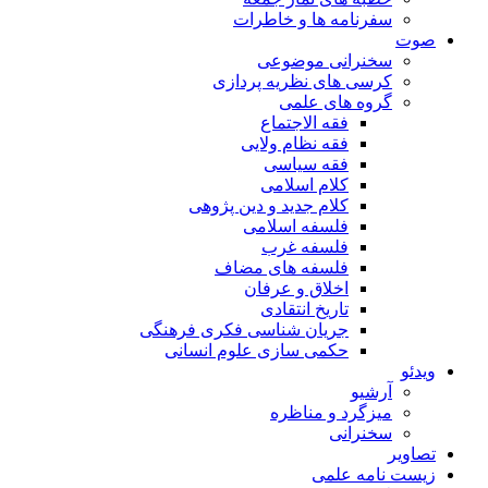
سفرنامه ها و خاطرات
صوت
سخنرانی موضوعی
کرسی های نظریه پردازی
گروه های علمی
فقه الاجتماع
فقه نظام ولایی
فقه سیاسی
کلام اسلامی
کلام جدید و دین پژوهی
فلسفه اسلامی
فلسفه غرب
فلسفه های مضاف
اخلاق و عرفان
تاریخ انتقادی
جریان شناسی فکری فرهنگی
حکمی سازی علوم انسانی
ویدئو
آرشیو
میزگرد و مناظره
سخنرانی
تصاویر
زیست نامه علمی