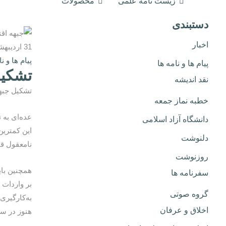
زیست نامه علمی
محصولات
دستبندی
اخبار
31 اردیبهشت, 1399
پیام ها و نا
پیام ها و نامه ها
تشکیل
نقد اندیشه
تشکیل جبه
خطبه نماز جمعه
عده‌ای به 
دانشگاه آزاد اسلامی
این کمترین
دلنوشت
نامعقول قی
روزنوشت
همچنین با
سفرنامه ها
بر واردات 
گروه صوتی
به‌کارگیری
اخلاق و عرفان
هنوز در س