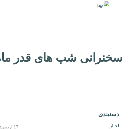
سخنرانی شب های قدر ماه مب
دستبندی
اخبار
17 اردیبهشت, 1400