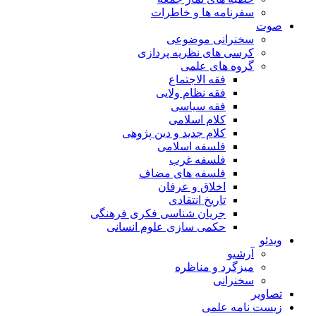
سفرنامه ها و خاطرات
صوت
سخنرانی موضوعی
کرسی های نظریه پردازی
گروه های علمی
فقه الاجتماع
فقه نظام ولایی
فقه سیاسی
کلام اسلامی
کلام جدید و دین پژوهی
فلسفه اسلامی
فلسفه غرب
فلسفه های مضاف
اخلاق و عرفان
تاریخ انتقادی
جریان شناسی فکری فرهنگی
حکمی سازی علوم انسانی
ویدئو
آرشیو
میزگرد و مناظره
سخنرانی
تصاویر
زیست نامه علمی