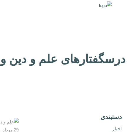
درسگفتارهای علم و دین و 
دستبندی
اخبار
29 مرداد, 1401