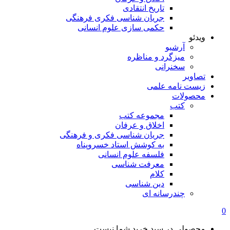
تاریخ انتقادی
جریان شناسی فکری فرهنگی
حکمی سازی علوم انسانی
ویدئو
آرشیو
میزگرد و مناظره
سخنرانی
تصاویر
زیست نامه علمی
محصولات
کتب
مجموعه کتب
اخلاق و عرفان
جریان شناسی فکری و فرهنگی
به کوشش استاد خسروپناه
فلسفه علوم انسانی
معرفت شناسی
کلام
دین شناسی
چندرسانه ای
0
محصولی در سبد خرید شما نیست