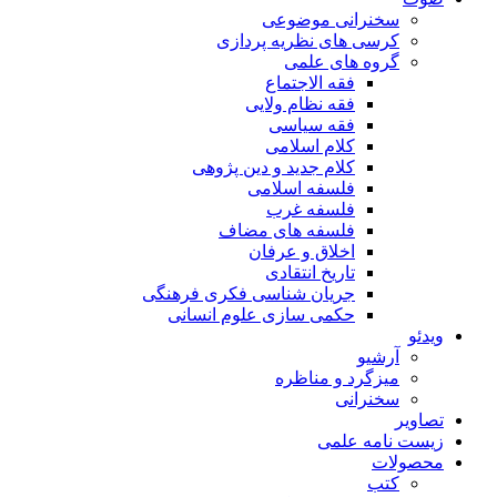
سخنرانی موضوعی
کرسی های نظریه پردازی
گروه های علمی
فقه الاجتماع
فقه نظام ولایی
فقه سیاسی
کلام اسلامی
کلام جدید و دین پژوهی
فلسفه اسلامی
فلسفه غرب
فلسفه های مضاف
اخلاق و عرفان
تاریخ انتقادی
جریان شناسی فکری فرهنگی
حکمی سازی علوم انسانی
ویدئو
آرشیو
میزگرد و مناظره
سخنرانی
تصاویر
زیست نامه علمی
محصولات
کتب