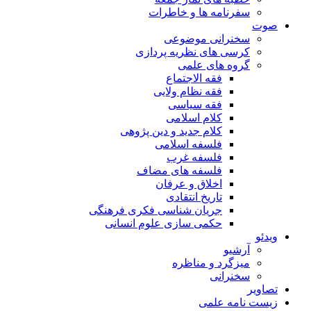
سفرنامه ها و خاطرات
صوت
سخنرانی موضوعی
کرسی های نظریه پردازی
گروه های علمی
فقه الاجتماع
فقه نظام ولایی
فقه سیاسی
کلام اسلامی
کلام جدید و دین پژوهی
فلسفه اسلامی
فلسفه غرب
فلسفه های مضاف
اخلاق و عرفان
تاریخ انتقادی
جریان شناسی فکری فرهنگی
حکمی سازی علوم انسانی
ویدئو
آرشیو
میزگرد و مناظره
سخنرانی
تصاویر
زیست نامه علمی