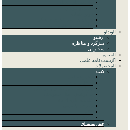
فلسفه های مضاف
اخلاق و عرفان
تاریخ انتقادی
جریان شناسی فکری فرهنگی
حکمی سازی علوم انسانی
ویدئو
آرشیو
میزگرد و مناظره
سخنرانی
تصاویر
زیست نامه علمی
محصولات
کتب
مجموعه کتب
اخلاق و عرفان
جریان شناسی فکری و فرهنگی
به کوشش استاد خسروپناه
فلسفه علوم انسانی
معرفت شناسی
کلام
دین شناسی
چندرسانه ای