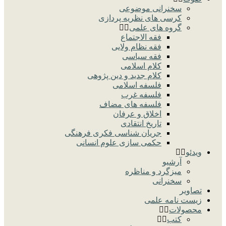
سخنرانی موضوعی
کرسی های نظریه پردازی
گروه های علمی
فقه الاجتماع
فقه نظام ولایی
فقه سیاسی
کلام اسلامی
کلام جدید و دین پژوهی
فلسفه اسلامی
فلسفه غرب
فلسفه های مضاف
اخلاق و عرفان
تاریخ انتقادی
جریان شناسی فکری فرهنگی
حکمی سازی علوم انسانی
ویدئو
آرشیو
میزگرد و مناظره
سخنرانی
تصاویر
زیست نامه علمی
محصولات
کتب