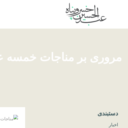
مروری بر مناجات خمسه عش
دستبندی
اخبار