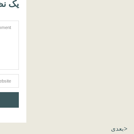
یک نظ
<بعدی