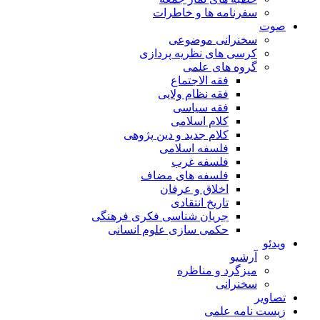
سفرنامه ها و خاطرات
صوت
سخنرانی موضوعی
کرسی های نظریه پردازی
گروه های علمی
فقه الاجتماع
فقه نظام ولایی
فقه سیاسی
کلام اسلامی
کلام جدید و دین پژوهی
فلسفه اسلامی
فلسفه غرب
فلسفه های مضاف
اخلاق و عرفان
تاریخ انتقادی
جریان شناسی فکری فرهنگی
حکمی سازی علوم انسانی
ویدئو
آرشیو
میزگرد و مناظره
سخنرانی
تصاویر
زیست نامه علمی