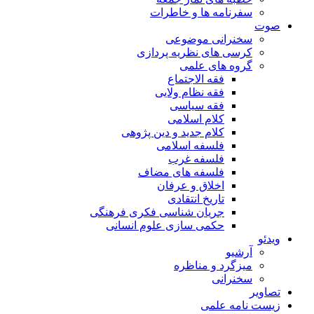
سفرنامه ها و خاطرات
صوت
سخنرانی موضوعی
کرسی های نظریه پردازی
گروه های علمی
فقه الاجتماع
فقه نظام ولایی
فقه سیاسی
کلام اسلامی
کلام جدید و دین پژوهی
فلسفه اسلامی
فلسفه غرب
فلسفه های مضاف
اخلاق و عرفان
تاریخ انتقادی
جریان شناسی فکری فرهنگی
حکمی سازی علوم انسانی
ویدئو
آرشیو
میزگرد و مناظره
سخنرانی
تصاویر
زیست نامه علمی