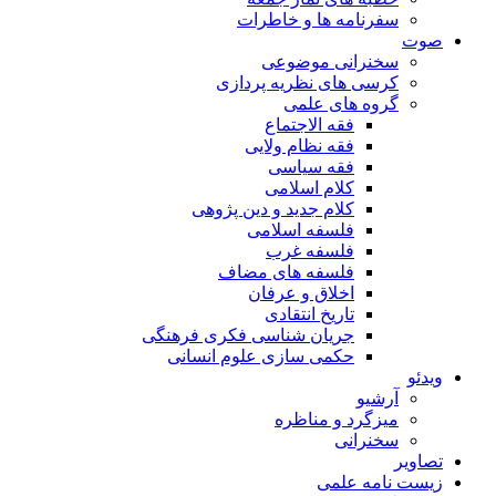
سفرنامه ها و خاطرات
صوت
سخنرانی موضوعی
کرسی های نظریه پردازی
گروه های علمی
فقه الاجتماع
فقه نظام ولایی
فقه سیاسی
کلام اسلامی
کلام جدید و دین پژوهی
فلسفه اسلامی
فلسفه غرب
فلسفه های مضاف
اخلاق و عرفان
تاریخ انتقادی
جریان شناسی فکری فرهنگی
حکمی سازی علوم انسانی
ویدئو
آرشیو
میزگرد و مناظره
سخنرانی
تصاویر
زیست نامه علمی