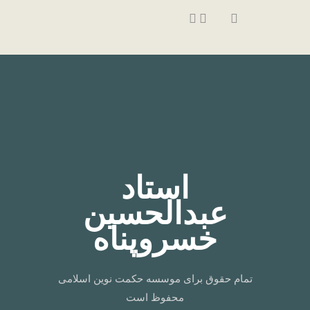
استاد
عبدالحسین
خسروپناه
تمام حقوق برای موسسه حکمت نوین اسلامی
محفوظ است