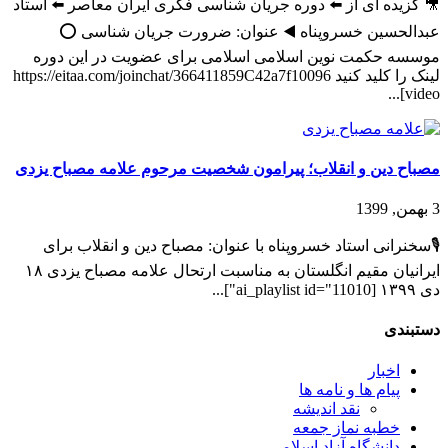
🎥 گزیده ای از ⬅️ دوره جریان شناسی فکری ایران معاصر ⬅️ استاد
عبدالحسین خسروپناه ◀️ عنوان: ضرورت جریان شناسی ⭕️
موسسه حکمت نوین اسلامی اسلامی برای عضویت در این دوره
لینک را کلید کنید https://eitaa.com/joinchat/366411859C42a7f10096
[video...
مصباح دین و انقلاب؛ پیرامون شخصیت مرحوم علامه مصباح یزدی
3 بهمن, 1399
🎙سخنرانی استاد خسروپناه با عنوان: مصباح دین و انقلاب برای
ایرانیان مقیم انگلستان به مناسبت ارتحال علامه مصباح یزدی ۱۸
دی ۱۳۹۹ [ai_playlist id="11010"]...
دستبندی
اخبار
پیام ها و نامه ها
نقد اندیشه
خطبه نماز جمعه
دانشگاه آزاد اسلامی