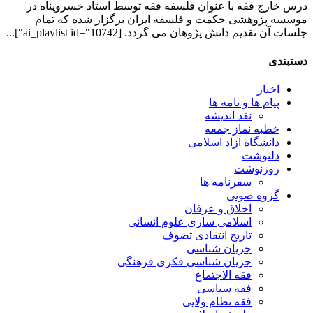
درس خارج فقه با عنوان فلسفه فقه توسط استاد خسروپناه در
موسسه پژوهشی حکمت و فلسفه ایران برگزار شده که تمام
جلسات آن تقدیم دانش پژوهان می گردد. [ai_playlist id="10742"]...
دستبندی
اخبار
پیام ها و نامه ها
نقد اندیشه
خطبه نماز جمعه
دانشگاه آزاد اسلامی
دلنوشت
روزنوشت
سفرنامه ها
گروه صوتی
اخلاق و عرفان
اسلامی سازی علوم انسانی
تاریخ انتقادی تصوف
جریان شناسی
جریان شناسی فکری فرهنگی
فقه الاجتماع
فقه سیاسی
فقه نظام ولایی