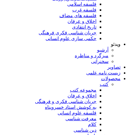
فلسفه اسلامی
فلسفه غرب
فلسفه های مضاف
اخلاق و عرفان
تاریخ انتقادی
جریان شناسی فکری فرهنگی
حکمی سازی علوم انسانی
ویدئو
آرشیو
میزگرد و مناظره
سخنرانی
تصاویر
زیست نامه علمی
محصولات
کتب
مجموعه کتب
اخلاق و عرفان
جریان شناسی فکری و فرهنگی
به کوشش استاد خسروپناه
فلسفه علوم انسانی
معرفت شناسی
کلام
دین شناسی