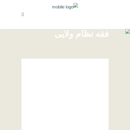
فقه نظام ولایی
درسگفتارهای قواعد فقهیه
8 تیر, 1402
تدریس کتاب قواعد فقهیه تالیف
استاد ایروانی محور اصلی مباحث
این دروس است. استاد خسروپناه با
شرح این کتاب به تبیین مبانی قواعد