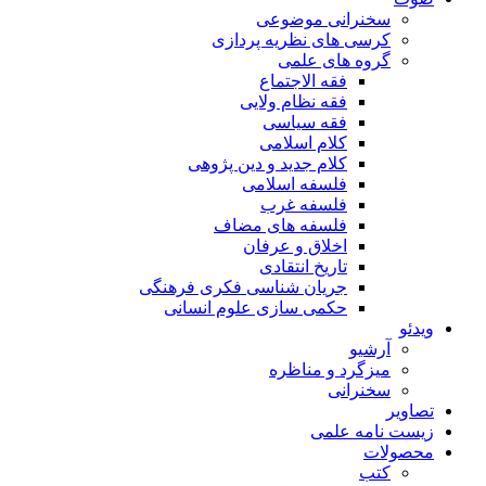
سخنرانی موضوعی
کرسی های نظریه پردازی
گروه های علمی
فقه الاجتماع
فقه نظام ولایی
فقه سیاسی
کلام اسلامی
کلام جدید و دین پژوهی
فلسفه اسلامی
فلسفه غرب
فلسفه های مضاف
اخلاق و عرفان
تاریخ انتقادی
جریان شناسی فکری فرهنگی
حکمی سازی علوم انسانی
ویدئو
آرشیو
میزگرد و مناظره
سخنرانی
تصاویر
زیست نامه علمی
محصولات
کتب