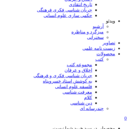
تاریخ انتقادی
جریان شناسی فکری فرهنگی
حکمی سازی علوم انسانی
ویدئو
آرشیو
میزگرد و مناظره
سخنرانی
تصاویر
زیست نامه علمی
محصولات
کتب
مجموعه کتب
اخلاق و عرفان
جریان شناسی فکری و فرهنگی
به کوشش استاد خسروپناه
فلسفه علوم انسانی
معرفت شناسی
کلام
دین شناسی
چندرسانه ای
0
محصولی در سبد خرید شما نیست