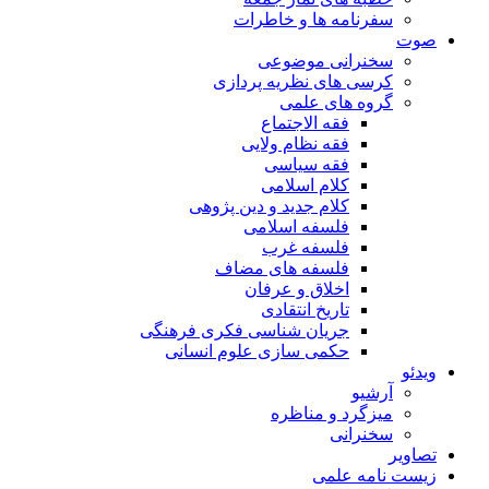
سفرنامه ها و خاطرات
صوت
سخنرانی موضوعی
کرسی های نظریه پردازی
گروه های علمی
فقه الاجتماع
فقه نظام ولایی
فقه سیاسی
کلام اسلامی
کلام جدید و دین پژوهی
فلسفه اسلامی
فلسفه غرب
فلسفه های مضاف
اخلاق و عرفان
تاریخ انتقادی
جریان شناسی فکری فرهنگی
حکمی سازی علوم انسانی
ویدئو
آرشیو
میزگرد و مناظره
سخنرانی
تصاویر
زیست نامه علمی