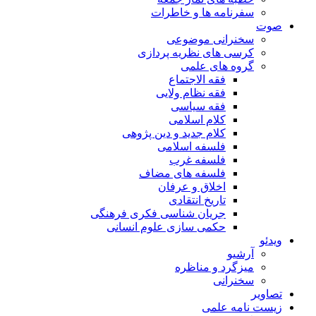
سفرنامه ها و خاطرات
صوت
سخنرانی موضوعی
کرسی های نظریه پردازی
گروه های علمی
فقه الاجتماع
فقه نظام ولایی
فقه سیاسی
کلام اسلامی
کلام جدید و دین پژوهی
فلسفه اسلامی
فلسفه غرب
فلسفه های مضاف
اخلاق و عرفان
تاریخ انتقادی
جریان شناسی فکری فرهنگی
حکمی سازی علوم انسانی
ویدئو
آرشیو
میزگرد و مناظره
سخنرانی
تصاویر
زیست نامه علمی