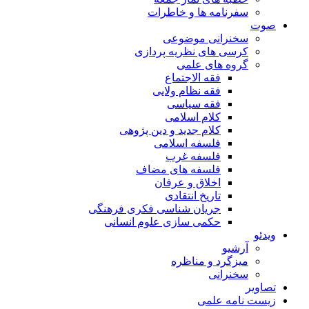
سفرنامه ها و خاطرات
صوت
سخنرانی موضوعی
کرسی های نظریه پردازی
گروه های علمی
فقه الاجتماع
فقه نظام ولایی
فقه سیاسی
کلام اسلامی
کلام جدید و دین پژوهی
فلسفه اسلامی
فلسفه غرب
فلسفه های مضاف
اخلاق و عرفان
تاریخ انتقادی
جریان شناسی فکری فرهنگی
حکمی سازی علوم انسانی
ویدئو
آرشیو
میزگرد و مناظره
سخنرانی
تصاویر
زیست نامه علمی