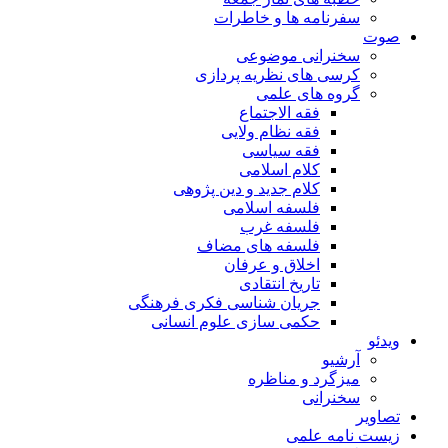
سفرنامه ها و خاطرات
صوت
سخنرانی موضوعی
کرسی های نظریه پردازی
گروه های علمی
فقه الاجتماع
فقه نظام ولایی
فقه سیاسی
کلام اسلامی
کلام جدید و دین پژوهی
فلسفه اسلامی
فلسفه غرب
فلسفه های مضاف
اخلاق و عرفان
تاریخ انتقادی
جریان شناسی فکری فرهنگی
حکمی سازی علوم انسانی
ویدئو
آرشیو
میزگرد و مناظره
سخنرانی
تصاویر
زیست نامه علمی