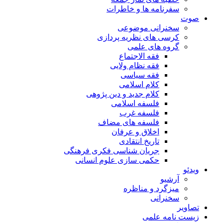
سفرنامه ها و خاطرات
صوت
سخنرانی موضوعی
کرسی های نظریه پردازی
گروه های علمی
فقه الاجتماع
فقه نظام ولایی
فقه سیاسی
کلام اسلامی
کلام جدید و دین پژوهی
فلسفه اسلامی
فلسفه غرب
فلسفه های مضاف
اخلاق و عرفان
تاریخ انتقادی
جریان شناسی فکری فرهنگی
حکمی سازی علوم انسانی
ویدئو
آرشیو
میزگرد و مناظره
سخنرانی
تصاویر
زیست نامه علمی