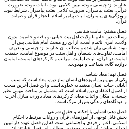
عبارتند از: چیستی نبوت، تبیین کلامی نبوت، اثبات نبوت، ضرورت
قرآنی، بعثت پیامبران، ضرورت کلامی بعثت پیامبران، شرایط نبوت
و ویژگی‌های پیامبران، اثبات پیامبر اسلام، اعجاز قرآن و صیانت
قرآن.
فصل هشتم: امامت شناسی
رسالت دین خاتم با ولایت اهل بیت حیاتی نو یافته و خاتمیت بدون
ولایت، امری ناتمام است، از این رو مبحث امام شناسی پس از
نبوت شناسی بیان شده و مطالب آن عبارتند از: چیستی و تعریف
امامت، تفاوت‌های شیعیان و اهل سنت در موضوع امامت، حقیقت
امامت در قرآن، اثبات امامت، مراتب و کارکرد‌های امامت، امامان
دوازده گانه، شفاعت و مهدویت.
فصل نهم: معاد شناسی
یکی از مهم‌ترین آموزه‌های انسان ساز دین، معاد است که سبب
آبادانی حیات انسان معتقد به خداوند است و این فصل آخرین مبحث
از اصول اعتقادی دین اسلام است که مشتمل بر مباحث مهمی نظیر
چیستی، امکان و اثبات معاد، کارکرد‌های معاد باوری، منازل آخرت
و دیدگاه‌های زندگی پس از مرگ است.
فصل دهم: آشنایی با احکام و حقوق شرعی
بخش قابل توجهی از آموزه‌های قرآن و روایات مرتبط با احکام
اسلامی، اعم از فردی و اجتماعی است که این فصل عهده دار تبیین
اجمالی مباحث آن است. مهم‌ترین مطالب این فصل عبارتند از: