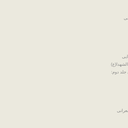
نی
ایی
لشهدا(ع)
جلد دوم:
عرانی