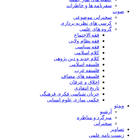
سفرنامه ها و خاطرات
صوت
سخنرانی موضوعی
کرسی های نظریه پردازی
گروه های علمی
فقه الاجتماع
فقه نظام ولایی
فقه سیاسی
کلام اسلامی
کلام جدید و دین پژوهی
فلسفه اسلامی
فلسفه غرب
فلسفه های مضاف
اخلاق و عرفان
تاریخ انتقادی
جریان شناسی فکری فرهنگی
حکمی سازی علوم انسانی
ویدئو
آرشیو
میزگرد و مناظره
سخنرانی
تصاویر
زیست نامه علمی