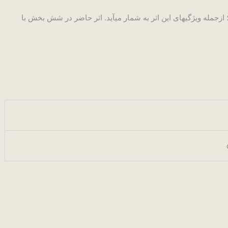
زجمله ویژگی­های این اثر به شمار می­آید. اثر حاضر در شش بخش با