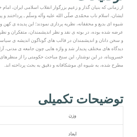
از زمانی که بنیان گذار و زعیم بزرگوار انقلاب اسلامی ایران، ام
ایشان، اسلام ناب محمّدی صلّی الله علیه وآله وسلّم ـ پرداختند 
شیوه ای بدیع و محققانه، نظریه پردازی نمودند؛ این پدیده ی کهن و
عرضه شده بوده، در بوته ی نقد و نظر اندیشمندان، متفکران و نظریه
و سخن دانان و اندیشمندان در قالب های گوناگون اندیشه ی سیاسی 
دیدگاه های مختلف پدیدار شد و واژه هایی چون جامعه ی مدنی، آز
خسروپناه، در این نوشتار، این سنخ مباحث حکومتی را از منظرهای گو
مطرح شده، به شیوه ای موشکافانه و دقیق به بحث پرداخته اند.
توضیحات تکمیلی
وزن
ابعاد