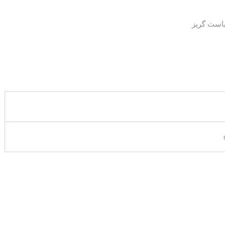
یاست گریز