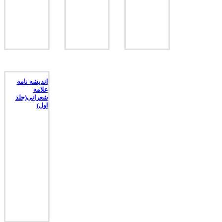
اندیشه نامه
علامه
شعرانی(جلد
اول)