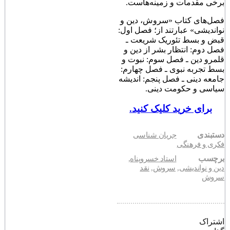
برخی مقدمات و زمینه‌هاست
.
فصل‌های کتاب «سروش، دین و
نواندیشی» عبارتند از؛ فصل اول:
قبض و بسط تئوریک شریعت ـ
فصل دوم: انتظار بشر از دین و
قلمرو دین ـ فصل سوم: نبوت و
بسط تجربه نبوی ـ فصل چهارم:
جامعه دینی ـ فصل پنجم: اندیشه
سیاسی و حکومت دینی.
برای خرید کلیک کنید.
دستبندی
جریان شناسی
فکری و فرهنگی
برچسب
استاد خسروپناه
,
دین و نواندیشی
,
سروش
,
نقد
سروش
اشتراک