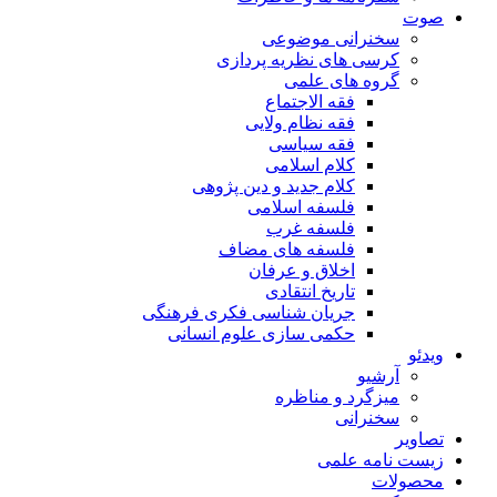
صوت
سخنرانی موضوعی
کرسی های نظریه پردازی
گروه های علمی
فقه الاجتماع
فقه نظام ولایی
فقه سیاسی
کلام اسلامی
کلام جدید و دین پژوهی
فلسفه اسلامی
فلسفه غرب
فلسفه های مضاف
اخلاق و عرفان
تاریخ انتقادی
جریان شناسی فکری فرهنگی
حکمی سازی علوم انسانی
ویدئو
آرشیو
میزگرد و مناظره
سخنرانی
تصاویر
زیست نامه علمی
محصولات