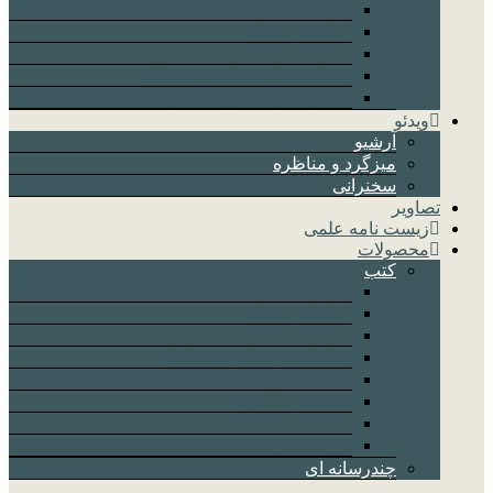
فلسفه های مضاف
اخلاق و عرفان
تاریخ انتقادی
جریان شناسی فکری فرهنگی
حکمی سازی علوم انسانی
ویدئو
آرشیو
میزگرد و مناظره
سخنرانی
تصاویر
زیست نامه علمی
محصولات
کتب
مجموعه کتب
اخلاق و عرفان
جریان شناسی فکری و فرهنگی
به کوشش استاد خسروپناه
فلسفه علوم انسانی
معرفت شناسی
کلام
دین شناسی
چندرسانه ای