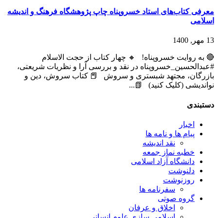
معرفی کتاب‌های استاد خسروپناه چاپ پژوهشگاه فرهنگ و اندیشه
اسلامی
13 مهر, 1400
🔴 به روایت خسروپناه! 🔸 چهار کتاب از حجت الاسلام
#عبدالحسین_خسروپناه در نقد و بررسی آرا و نظریات شریعتی،
بازرگان، مجتهد شبستری و سروش 📕 کتاب سروش، دین و
نواندیشی (کلیک کنید) 📗...
دستبندی
اخبار
پیام ها و نامه ها
نقد اندیشه
خطبه نماز جمعه
دانشگاه آزاد اسلامی
دلنوشت
روزنوشت
سفرنامه ها
گروه صوتی
اخلاق و عرفان
اسلامی سازی علوم انسانی