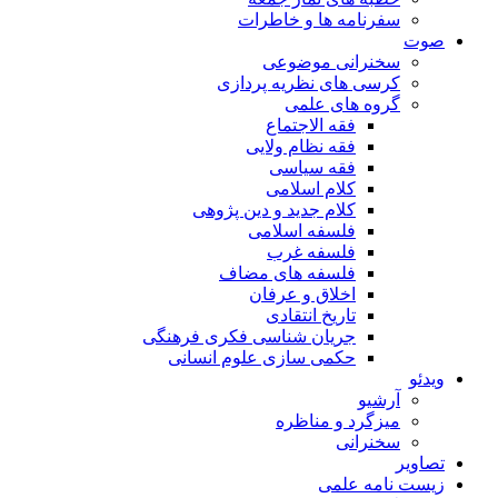
سفرنامه ها و خاطرات
صوت
سخنرانی موضوعی
کرسی های نظریه پردازی
گروه های علمی
فقه الاجتماع
فقه نظام ولایی
فقه سیاسی
کلام اسلامی
کلام جدید و دین پژوهی
فلسفه اسلامی
فلسفه غرب
فلسفه های مضاف
اخلاق و عرفان
تاریخ انتقادی
جریان شناسی فکری فرهنگی
حکمی سازی علوم انسانی
ویدئو
آرشیو
میزگرد و مناظره
سخنرانی
تصاویر
زیست نامه علمی