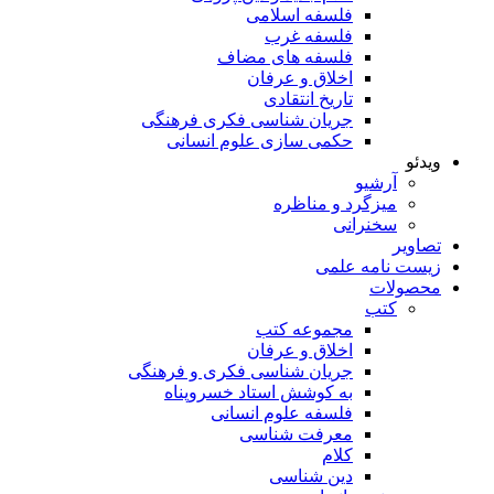
فلسفه اسلامی
فلسفه غرب
فلسفه های مضاف
اخلاق و عرفان
تاریخ انتقادی
جریان شناسی فکری فرهنگی
حکمی سازی علوم انسانی
ویدئو
آرشیو
میزگرد و مناظره
سخنرانی
تصاویر
زیست نامه علمی
محصولات
کتب
مجموعه کتب
اخلاق و عرفان
جریان شناسی فکری و فرهنگی
به کوشش استاد خسروپناه
فلسفه علوم انسانی
معرفت شناسی
کلام
دین شناسی