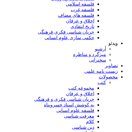
فلسفه اسلامی
فلسفه غرب
فلسفه های مضاف
اخلاق و عرفان
تاریخ انتقادی
جریان شناسی فکری فرهنگی
حکمی سازی علوم انسانی
ویدئو
آرشیو
میزگرد و مناظره
سخنرانی
تصاویر
زیست نامه علمی
محصولات
کتب
مجموعه کتب
اخلاق و عرفان
جریان شناسی فکری و فرهنگی
به کوشش استاد خسروپناه
فلسفه علوم انسانی
معرفت شناسی
کلام
دین شناسی