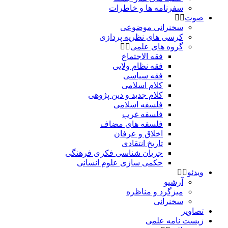
سفرنامه ها و خاطرات
صوت
سخنرانی موضوعی
کرسی های نظریه پردازی
گروه های علمی
فقه الاجتماع
فقه نظام ولایی
فقه سیاسی
کلام اسلامی
کلام جدید و دین پژوهی
فلسفه اسلامی
فلسفه غرب
فلسفه های مضاف
اخلاق و عرفان
تاریخ انتقادی
جریان شناسی فکری فرهنگی
حکمی سازی علوم انسانی
ویدئو
آرشیو
میزگرد و مناظره
سخنرانی
تصاویر
زیست نامه علمی