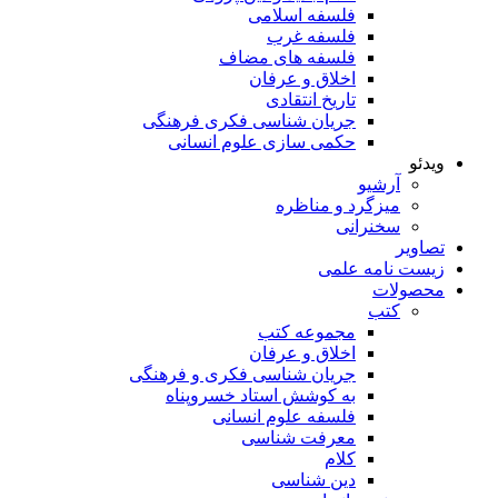
فلسفه اسلامی
فلسفه غرب
فلسفه های مضاف
اخلاق و عرفان
تاریخ انتقادی
جریان شناسی فکری فرهنگی
حکمی سازی علوم انسانی
ویدئو
آرشیو
میزگرد و مناظره
سخنرانی
تصاویر
زیست نامه علمی
محصولات
کتب
مجموعه کتب
اخلاق و عرفان
جریان شناسی فکری و فرهنگی
به کوشش استاد خسروپناه
فلسفه علوم انسانی
معرفت شناسی
کلام
دین شناسی