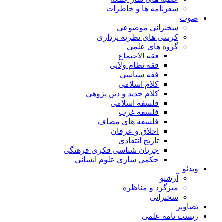
سفرنامه ها و خاطرات
صوت
سخنرانی موضوعی
کرسی های نظریه پردازی
گروه های علمی
فقه الاجتماع
فقه نظام ولایی
فقه سیاسی
کلام اسلامی
کلام جدید و دین پژوهی
فلسفه اسلامی
فلسفه غرب
فلسفه های مضاف
اخلاق و عرفان
تاریخ انتقادی
جریان شناسی فکری فرهنگی
حکمی سازی علوم انسانی
ویدئو
آرشیو
میزگرد و مناظره
سخنرانی
تصاویر
زیست نامه علمی