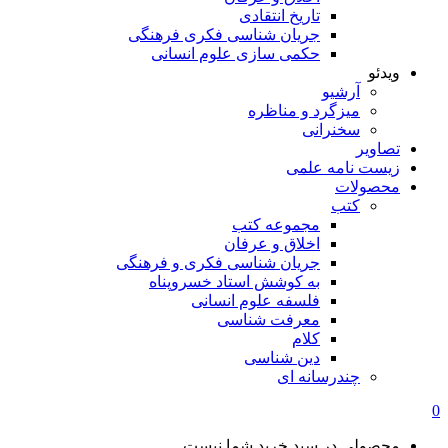
تاریخ انتقادی
جریان شناسی فکری فرهنگی
حکمی سازی علوم انسانی
ویدئو
آرشیو
میزگرد و مناظره
سخنرانی
تصاویر
زیست نامه علمی
محصولات
کتب
مجموعه کتب
اخلاق و عرفان
جریان شناسی فکری و فرهنگی
به کوشش استاد خسروپناه
فلسفه علوم انسانی
معرفت شناسی
کلام
دین شناسی
چندرسانه ای
0
محصولی در سبد خرید شما نیست