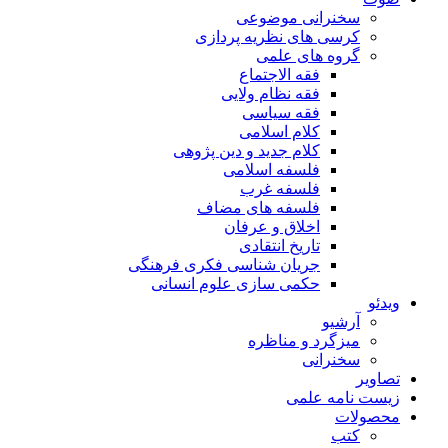
سخنرانی موضوعی
کرسی های نظریه پردازی
گروه های علمی
فقه الاجتماع
فقه نظام ولایی
فقه سیاسی
کلام اسلامی
کلام جدید و دین پژوهی
فلسفه اسلامی
فلسفه غرب
فلسفه های مضاف
اخلاق و عرفان
تاریخ انتقادی
جریان شناسی فکری فرهنگی
حکمی سازی علوم انسانی
ویدئو
آرشیو
میزگرد و مناظره
سخنرانی
تصاویر
زیست نامه علمی
محصولات
کتب