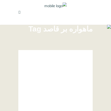
ماهواره بر قاصد Tag
آفرین بر پاسداران مجاهد
و دانشمند کشور
4 اردیبهشت, 1399
پرتاب موفقیت‌آمیز اولین ماهواره
نظامی نور توسط سپاه پاسداران
انقلاب اسلامی...