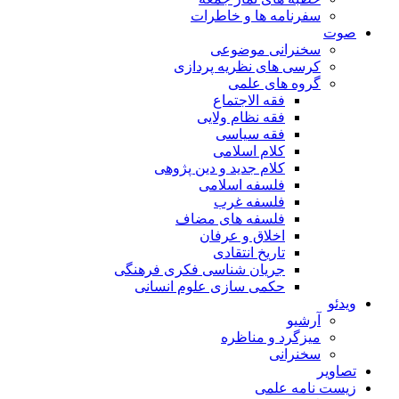
سفرنامه ها و خاطرات
صوت
سخنرانی موضوعی
کرسی های نظریه پردازی
گروه های علمی
فقه الاجتماع
فقه نظام ولایی
فقه سیاسی
کلام اسلامی
کلام جدید و دین پژوهی
فلسفه اسلامی
فلسفه غرب
فلسفه های مضاف
اخلاق و عرفان
تاریخ انتقادی
جریان شناسی فکری فرهنگی
حکمی سازی علوم انسانی
ویدئو
آرشیو
میزگرد و مناظره
سخنرانی
تصاویر
زیست نامه علمی