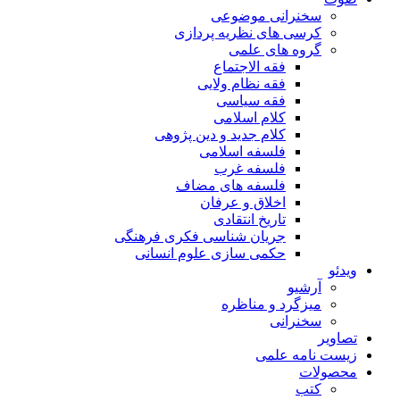
سخنرانی موضوعی
کرسی های نظریه پردازی
گروه های علمی
فقه الاجتماع
فقه نظام ولایی
فقه سیاسی
کلام اسلامی
کلام جدید و دین پژوهی
فلسفه اسلامی
فلسفه غرب
فلسفه های مضاف
اخلاق و عرفان
تاریخ انتقادی
جریان شناسی فکری فرهنگی
حکمی سازی علوم انسانی
ویدئو
آرشیو
میزگرد و مناظره
سخنرانی
تصاویر
زیست نامه علمی
محصولات
کتب