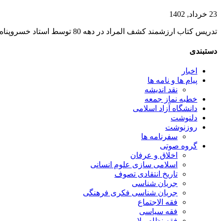
23 خرداد, 1402
تدریس کتاب ارزشمند کشف المراد در دهه 80 توسط استاد خسروپناه ابتدا به صورت خصوصی برای جمعی از طلاب و در ادامه برای برخی دانشجویان ضبط گردید. استاد در این...
دستبندی
اخبار
پیام ها و نامه ها
نقد اندیشه
خطبه نماز جمعه
دانشگاه آزاد اسلامی
دلنوشت
روزنوشت
سفرنامه ها
گروه صوتی
اخلاق و عرفان
اسلامی سازی علوم انسانی
تاریخ انتقادی تصوف
جریان شناسی
جریان شناسی فکری فرهنگی
فقه الاجتماع
فقه سیاسی
فقه نظام ولایی