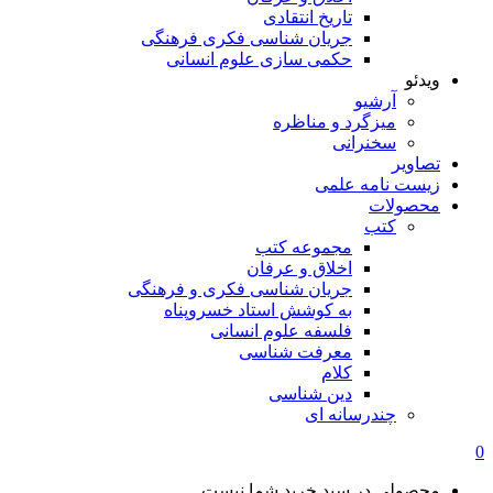
تاریخ انتقادی
جریان شناسی فکری فرهنگی
حکمی سازی علوم انسانی
ویدئو
آرشیو
میزگرد و مناظره
سخنرانی
تصاویر
زیست نامه علمی
محصولات
کتب
مجموعه کتب
اخلاق و عرفان
جریان شناسی فکری و فرهنگی
به کوشش استاد خسروپناه
فلسفه علوم انسانی
معرفت شناسی
کلام
دین شناسی
چندرسانه ای
0
محصولی در سبد خرید شما نیست