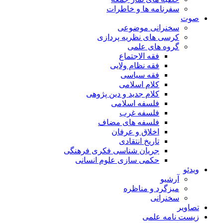
سفرنامه ها و خاطرات
صوت
سخنرانی موضوعی
کرسی های نظریه پردازی
گروه های علمی
فقه الاجتماع
فقه نظام ولایی
فقه سیاسی
کلام اسلامی
کلام جدید و دین پژوهی
فلسفه اسلامی
فلسفه غرب
فلسفه های مضاف
اخلاق و عرفان
تاریخ انتقادی
جریان شناسی فکری فرهنگی
حکمی سازی علوم انسانی
ویدئو
آرشیو
میزگرد و مناظره
سخنرانی
تصاویر
زیست نامه علمی