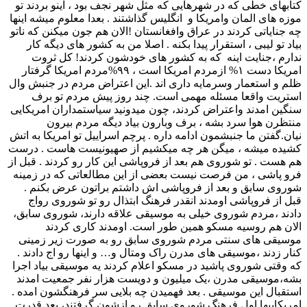
کتابهای خطی که در شهرهایی که مثل شهر نجف بود ، اینو بردند تو
موزه های المان وامریکا و انگلیس گذاشتند . بعدا معلوم میشه اینها
چه جنایاتی کردند در عراق وافغانستان !الان هم جون میکنن که ناتو
بیاد تو لیبی ، استقرار پیدا بکنه . اصلا من به کشور های دیگه کار
ندارم ،جنایت اینه که به کشور های خودشون کردند! کل ثروت
امریکا دست ۱% ازمردم امریکا است ، ۹۹%مردم امریکا گرفتار
ظلم و استعمار وسرمایه داری اند .این اعتراض مردم در جنبش وال
استریت واقعا مسئله مهمی است. چند روز پیش مردم تو برف
سنگین امدند واعتراض کردند، چون میدونید سیاستمداران امریکایی
منتظرن هوا سرد بشه ، برف وبارون بیاد دیگه مردم بیرون
نیان.گفتن ما جنبشمون ادامه داره . پرچم اسراییل تو امریکا به اتش
کشیده میشه ، میگن هر چه میکشیم از صهیونیست هاست . درست
هم هست . تو شوروی هم بعد از فروپاشی این کار رو کردند . قبل از
فرو پاشی ، من فرصت نیست بعضی از این مطالعاتی که در زمینه
شوروی سابق و بعد از فروپاشی اش داشتم براتون عرض بکنم .
قبل از فروپاشی اومدند انقدر فرهنگ ابتذال رو تو شوروی رواج
دادند ،مردم شوروی خیلی به موسیقی علاقه دارند، شوروی سابق،
الان هم روسیه مسکو همین طور است. اومدند کاری کردند
موسیقی های سنتی مردم شوروی سابق رو به صورت زیر زمینی
کنار زدند ،موسیقی های مدرن راک ومتال و… و اینها رو اج دادند .
که وقتی شوروی پاشید در مسکو اعلام کردند یه موسیقی بیاد اجرا
بشه،موسیقی مدرن ،یک میلیون و دویست هزار نفر جمعیت امدند
استقبال این موسیقی . بعد فهمیدن چه بلایی سر فرهنگشون امده .
امریکاییها اول فرهنگ شوروی سابق رو ازشون گرفتند، بعد قدرت