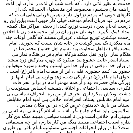
خدمت به فقیر لذتی دارد ، که نافله شب ان لذت را ندارد، این لذت
را همه مان بچشیم ، مخصوصا این مناسبتها ، الحمدلله یکی از
کارهای خوبی که مردم دزفول دارند ،همین قربانی هایی است که
مردم در عید قربان انجام میدهند. خیلی کار خوبی است بیاین این رو
درست ادجام بدین ، درست توزیع کنید، از بعضی مراکز مثل کمیته
امداد کمک بگیرید . دوستان عزیزمان در این مجموعه دارن با اخلاص
زحمت میکشن، توزیع میکنند . عزیزانی هستند که گاهی اوقات چند
ماه میکذرد یک سیر گوشت در خانه شان نیست که بخورند . امام
محمد باقر (ع) اهل سخاوت بود . سوم اهل خشوع مخصوصا در
هنگام نماز . راوی نقل میکند هرگاه امام باقر در هنگام نماز می
ایستاد انقدر حالت خشوع پیدا میکرد که چهره مبارکش زرد میشد
در برابر خدا . وقتی در برابر خدا می ایستیم وحمد وسوره میخوانیم .
حضور پیدا کنیم حضوری قلبی ، این از صفات امام باقر (ع) است .
نجوای امام باقر (ع) در تاریکی شب، زهد وپارسایی امام ،اینها از
ویژگی های حضرت بود و از همه مهمتر امام در برابر انحرافات
فکری ، سیاسی ، اجتماعی و اخلاقی همیشه احساس مسئولیت را
داشت وتلاش میکرد اون انحراف از بین بره . انحراف سیاسی بنی
امیه امام مقابلش ایستاد، انحرافات اخلاقی بنی امیه امام مقابلش
ایستاد. من بارها خدمتتون عرض کردم در این مکان مقدس ،
اسلاممون باید اسلام جامع نگر باشه نه اسلام گزینشی . یه کسی رو
میبینی ادم اخلاقی است ولی تا اسیب سیاسی میبیند میگه من کار
ندارم اسیب اجتماعی میبیند میگه من کار ندارم ، این چه مسلمانی
است؟ ما در برابر انحرافات اجتماعی مسئولیم،امام باقر این طوری