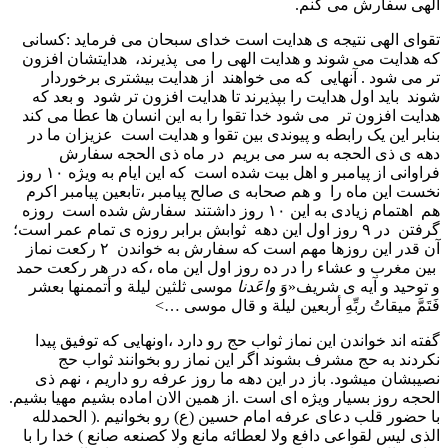
الهی سفارش می کنم.
تقوای الهی نتیجه ی هدایت است خدای سبحان می فرماید :کسانی
که هدایت می شوند و هدایت الهی را می پذیرند، هدایتشان افزون
تر می شود . آنهایی که می خواهند از هدایت بیشتری برخوردار
شوند باید اول هدایت را بپذیرند تا هدایت افزون تر شود و بعد که
هدایت افزون تر می شود خدا تقوا را به این انسان ها عطا می کند
بنابر این یک رابطه و پیوندی بین تقوا و هدایت است عزیزان ما در
دهه ی ذی الحجه به سر می بریم در ماه ذی الحجه سفارش
فراوانی از پیامبر و اهل بیت شده است که این ایام به ویژه ۱۰ روز
نخست این ماه را و هم صحابه ی صالح پیامبر ،تابعین پیامبر اکرم
هم اهتمام زیادی به این ۱۰ روز داشتند سفارش شده است روزه
گرفتن در ۹ روز اول این دهه ثوابش برابر روزه ی تمام عمر است؛
آن قدر این روزها مهم است که سفارش به خواندن ۲ رکعت نماز
بین مغرب و عشاء را در ده روز اول این ماه ،که در هر رکعت حمد
و توحید و آیه ی شریف«وَ
واعَدنا
موسی ثلثین لیلة و أتممنها بعشر
فَتَمَّ میقاتُ ربِّهِ أربعین لیلة و قال موسی …>
گفته اند خواندن این نماز ثواب حج رو دارد ،اونهایی که توفیق پیدا
نکردند به حج مشرف بشوند اگر این نماز رو بخوانند ثواب حج
نصیبشان میشود. باز در این دهه ما روز عرفه رو داریم ، نهم ذی
الحجه روز بسیار ویژه ای است .از همین الان اماده بشیم مهیا بشیم.
با حضور قلب دعای عرفه امام حسین (ع) رو بخوانیم .( الحمدلله
الذی لیس لقواعی دافع ولا لعطائه مانع ولا کصنعه صانع ) خدا را با