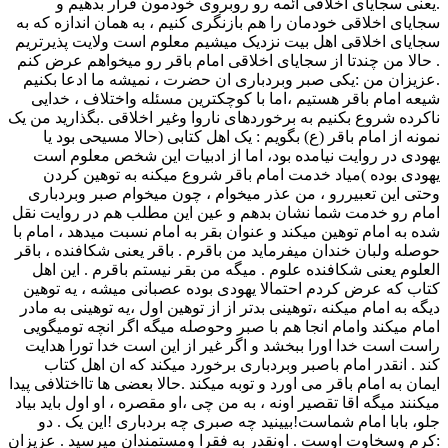
.یعنی سجایای اخلاقی ائمه رو روبروی خودمون قرار بدهیم و
سجایای اخلاقی خودمان را هم بازنگری کنیم ، به همان اندازه که به
سجایای اخلاقی اهل بیت نزدیک میشیم معلوم است ولایت پذیرتریم
. حالا من چندتا از سجایای اخلاقی امام باقر رو میخواهم عرض کنم
.عزیزان من :یکی صبر وبردباری ان حضرت ، نمیشه ما ادعا بکنیم
شیعه امام باقر هستیم ،اما با کوچکترین مسئله واختلاف ، خدایی
ناکرده شروع بکنیم به برخوردهای ناروا وغیر اخلاقی .بگذارید من یک
نمونه از امام باقر (ع) بگویم : یک اهل کتابی (حالا مسیحی بود یا
یهودی در روایت نیامده بود، اما از ادبیات این شخص معلوم است
یهودی بوده )میاد خدمت امام باقر شروع میکنه به توهین کردن
وحتی این تعبیررو ، من عذر میخوام ، چون میخوام صبر وبردباری
امام رو خدمت شما نشان بدهم و عین این مطلب هم در روایت نقل
شده به امام توهین میکند و عنوان بقر به امام نسبت میدهد ، امام با
حوصله ولبان خندان میفرماید من باقرم . باقر یعنی شکافنده ، باقر
العلوم یعنی شکافنده علوم . میگه من بقر نیستم باقرم . این اهل
کتاب که عرض کردم احتمالا یهودی بوده عصبانی میشه ، یه توهین
دیگه به امام میکنه ،توهینی بدتر از از توهین اول ،یه توهینی به مادر
امام میکند وامام انجا هم با صبر وحوصله میگه اگر انچه تومیگویی
راست است خدا اورا ببخشد و اگر غیر از این است خدا تورا هدایت
کند . انقدر امام باصبر وبردباری برخورد میکند که ان اهل کتاب
ایمان به امام باقر می اورد و توبه میکند .حالا بعضی ها تااختلافی پیدا
میکنند میگه اقا تقصیر اونه ، به من چی ،او مقصره ، او اول باید بیاد
جلو، بابا امام شماست!بیینید چه صبری چه بردباری !این یک . دو
:کرم وسخاوت اوست . اونقدر به فقرا ومستمندان میرسید . عزیزان