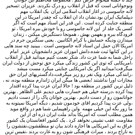
ونوجوانانی است که قبل از انقلاب رو درک نکردند. عزیزان :تسخیر
لانه جاسوسی در اغاز انقلاب اسلامی ایران یک انقلاب مهم
دیپلماتیک ایران بود.نشان داد ان انقلاب که چقدر امریکا در این
منطقه جنایت کرده است . این قدر این اسناد مهم است که اگر
کسی یک جلد از این لانه جاسوسی رو با خودش ببره امریکا ، تو
فرودگاه ببره و بفهمن بهش ، همونجا دستگیرش میکنن ، زندان
میندازن ودیگه حسابش با کرام الکاتبین . یعنی سنگترین جرم در
امریکا الان حمل این اسناد لانه جاسوسی است . ببینید چه سند هایی
در این کتابها ثبت شده.دانش اموزان عزیز دانشجویان عزیز امام
راحل شما به شما عزت داد. شکر نعمت کنیم میدانید قبل از انقلاب
،امریکایی که توی این کشور زندگی میکرد حق توحش از دولت ایران
میگرفت!میدانید اگر یک امریکایی جنایتی میکرد مست میشد
،رانندگی میکرد ویک نفر رو زیر میگرفت،دادگستریهای ایران حق
مجازات اورا نداشتند !بعضی ها میگن ایران ژاندارم منطقه بوده، نه ،
ذلیل ترین کشور در منطقه بود ! حالا ایران عزت پیدا کرده اقتدار
پیدا کرده ،درسته خیلی هم خسارت هایی دیدیم علی الظاهر . بهترین
جوانانمون رو از دست دادیم . بهترین جوانان پاک را از دست دادیم
،ولی عزت پیدا کردیم اقای خودمون شدیم ، دیگه امریکا نمیتونه به
ما زور بگه این خیلی مهمه واین راهپیمایی شما هم در واقع موید
همین مطلب است که امریکا بداند ملت ایران ذره ای از این
مقاومت عقب نشینی نخواهد کرد . یک کشور افغانستان یک کشور
عراق به این امریکایی ها اجازه دادند بیان تو منطقشون،نفتشون را
به تاراج بردند ، میراث فرهنگی شون رو به غارت بردند ،نفیس ترین