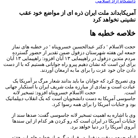
دانشگاه آزاد اسلامی
آمریکابداند ملت ایران ذره ای از مواضع خود عقب
نشینی نخواهد کرد
خلاصه خطبه ها
حجت الاسلام ‘ دکتر عبدالحسین خسروپناه ‘ در خطبه های نماز
جمعه این هفته شهرستان دزفول ضمن تقدیر از حضور گسترده
مردم متدین دزفول در راهپیمایی ۱۳ آبان افزود: راهپیمایی ۱۳ آبان
برای این است که نشان دهیم پیرو راه جوانانی هستیم که با از دست
دادن جان خود عزت را برای ما به ارمغان آوردند.
وی تصریح کرد که جوانان ما باید بدانند شعار مرگ بر آمریکا یک
عبادت است و نمادی از مبارزه ملت شریف ایران با استکبار جهانی
است. حجت الاسلام خسروپناه افزود: تسخیر لانه
جاسوسی آمریکا به دست دانشجویان است که یک انقلاب دیپلماتیک
بود و جنایات آمریکا را برای همه رسوا کرد.
وی با اشاره به اهمیت تسخیر لانه جاسوسی گفت: صدها سند از
جنایات آمریکا در ایران است که رو کردن هر کدام از این سندها
آبروی آمریکا را در دنیا خواهد برد.
امام جمعه موقت دزفول در فراز دیگری از خطبه های این هفته