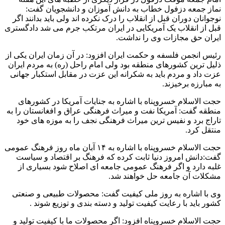
نماز جمعه دزفول خطاب به دانش آموزان و دانشجویان گفت:
نوجوانان دوران قبل از انقلاب را درک نکرده اند ولی باید بدانند اگر
قبل از انقلاب یک آمریکایی در ایران مرتکب جرم می شد دادگستری
ایران حق مجازات وی را نداشت.
رئیس انجمن فلسفه و حکمت ایران افزود: در آن زمان ایران یکی از
ذلیل ترین کشورهای منطقه بود ولی امام راحل (ره) به مردم ایران
عزت داد و مردم باید به شکرانه این عزت در مقابل استکبار جهانی
به مبارزه برخیزند.
حجت الاسلام خسروپناه با اشاره به جنایات آمریکا در کشورهای
منطقه گفت: آمریکا نفت و میراث فرهنگی عراق و افغانستان را به
تاراج برد و نفیس ترین میراث فرهنگی نجف را به موزه های خود
منتقل کرد.
حجت الاسلام خسروپناه با اشاره به ۱۴ آبان ماه روز فرهنگ عمومی
گفت:دانش امروز دنیا ثابت کرده که فرهنگ بر اقتصاد و سیاست
غلبه دارد و اگر فرهنگ عمومی جامعه ای اصلاح شود بسیاری از
مشکلات آن جامعه حل خواهند شد.
وی با اشاره به روز ملی کیفیت گفت: محصولات طبیعی و صنعتی
کشور باید با رعایت کیفیت تولید و دسته بندی و توزیع شوند .
حجت الاسلام خسروپناه افزود: اگر محصولات ما با کیفیت تولید و