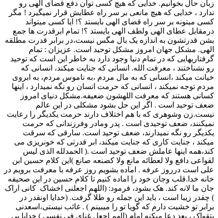
زبان حال بخوانیم. خدایی که هیچ کسی توان دفع قضای الهی رو
ندارد ، خدایی که هیچ مانعی بر سر راه عطایش قرار نمیگیرد ! مگر
کسی میتونه بر سر راه قضای الهی بایستد ؟! ایا کسی میتواند
درمقابل عطای الهی ولطف الهی بایستد ؟! تمام ابرقدرت ها جمع
بشن قدرتشون به اندازه یک بال مگس نیست،در برابر قدرت مطلقه
الهی. مشکل جهان امروز مشکل توحید است. عزیزان : تمام
گرفتاریهایی که در تمام دنیا وجود دارد به خاطر این است که توحید
رو نشناختند ، معرفت الله. انسانی که جنایت میکند، انسانی که
خیانت میکند ،انسانی که به مال مردم ،به ناموس مردم، به ابروی
مردم توجه نمیکند ، انسانی که حرمت انسان رو نگه نمیدارد ، اینها
کسانی هستند که معرفت اللهشون ضعیفه.مشکل دنیای امروز
ضعف توحید است . اگر این حل بشود مشکلی در این عالم
نیست.زن وشوهری که با هم اختلاف دارند حرمت یکدیگر را رعایت
نمیکنند، ضعف توحیدی است . پدر ومادر وفرزندانی که حرمت
یکدیگر رو نگه نمیدارند، ضعف توحید است. سارقی که سرقت
میکند ، جنایت کاری که جنایت میکند، ابر قدرتی که خونریزی می
کند،همه اینها عاملش ضعف توحید است .( الحمدلله الذی لیس
لقواعی دافع ولا لعطائه مانع ولا کصنعه صانع )این کلام حسین ابن
علی است درروز عرفه . اماده بشویم روز عرفه با معرفت برویم در
خانه خدا.قلب وجان خود را اماده کنیم تا کلام حسین در این صحیفه
جان ما لانه کند. هک بشود، فرمود: (اللهم اجعلنی اخشاک کانی اراک
) چقدر زیبا است ، باید این جمله رو طلا گرفت. (خدایا اونقدر در
برابر تو خشیت دارم که گویا تو را میبینم ) . غائب نیستی،اسعدنی
بتقواک ، بعد دعا میکنه امام (الهم اجعل غنای فی نفسی ) خدایا بی