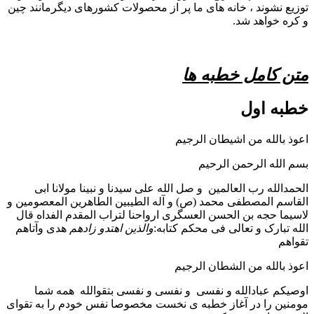
توزیع نشوند ، خانه های ما پر از محصولات کشورهای دیگرمانند چین
و کره خواهد شد.
متن کامل خطبه ها
خطبه اول
اعوذ بالله من اشیطان الرجیم
بسم الله الرحمن الرحیم
الحمدالله رب العالمین و صل الله علی سیدنا و نبینا مولانا ابی
القاسم المصطفی محمد (ص) و آله الطیبین الطاهرین المعصومین و
لاسیما حجه بن الحسن العسگری ارواحنا لتراب المقدم الفداه قال
الله تبارک و تعالی فی محکم کتابه:
والذین اهتدو زادهم
هدی وآتاهم
تقواهم
اعوذ بالله من الشطان الرجیم
اوصیکم عبادالله و نفسی و نفسی و نفسی بتقوالله همه شما
مومنین را در آغاز خطبه ی نخست مخصوصا نفس خودم را به تقوای