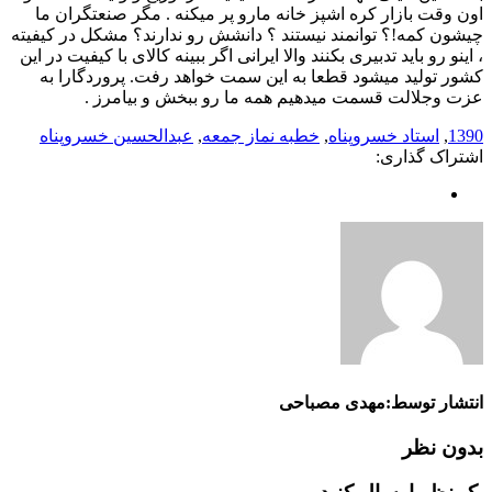
اون وقت بازار کره اشپز خانه مارو پر میکنه . مگر صنعتگران ما
چیشون کمه!؟ توانمند نیستند ؟ دانشش رو ندارند؟ مشکل در کیفیته
، اینو رو باید تدبیری بکنند والا ایرانی اگر ببینه کالای با کیفیت در این
کشور تولید میشود قطعا به این سمت خواهد رفت. پروردگارا به
عزت وجلالت قسمت میدهیم همه ما رو ببخش و بیامرز .
1390
,
استاد خسروپناه
,
خطبه نماز جمعه
,
عبدالحسین خسروپناه
اشتراک گذاری:
انتشار توسط:مهدی مصباحی
بدون نظر