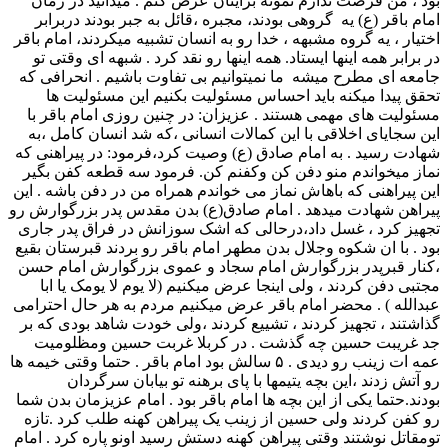
بود ، من فرصت ندارم نمونه برایتان عرض کنم . میدانید در زمان
امام باقر (ع) یه گروهی بودند، مجبره ،قائل به جبر بودند دربرابر
اختیار ، یه گروه مشبهه ، خدا رو به انسان تشبیه میکردند، امام باقر
در برابر همه اینها ایستاد. همه اینها رو نقد کرد . شبهه ای وقتی تو
جامعه ای مطرح میشه ما نمیتوانیم بی تفاوت باشیم . انحرافی که
تحقق پیدا میکنه باید احساس مسئولیت بکنیم این مسئولیت ها
مسئولیت های مهمی هستند . عزیزان: در چنین روزی امام باقر با
این سجایای اخلاقی با این کمالات انسانی ،که شد انسان کامل ،به
شهادت رسید . به امام صادق (ع) وصیت کرد،فرمود: در پیراهنی که
نماز میخواندم منو دفن کن وکفنم کن. فرمود سه قطعه کفن بگیر
این پیراهنی که باهاش نماز می خواندم همراه من در دفن باشه . این
پیراهن شهادت میدهد . امام صادق(ع) بدن مقدس پدر بزرگوارش رو
تجهیز کرد ، غسل داد،درحالی که اشک سوزانش در فراق پدر جاری
بود . با ان شکوه وجلال بدن مطهر امام باقر رو بردند قبرستان بقیع
،کنار قبرپدر بزرگوارش امام سجاد و عموی بزرگوارش امام حسن
مجتبی دفن کردند ، ولی اینجا عرض میکنیم (لا یوم لا یومک یا ابا
عبدالله ) . محضر امام باقر عرض میکنیم مردم به هر حال احترامی
گذاشتند ، تجهیز کردند ، تشییع کردند ،ولی خودت شاهد بودی که بر
جد غریبت حسین چه گذشت . در کربلا غربت حسین ومظلومیت
عمه ات زینب رو دیدی . ۵ سالش بود امام باقر . حتما وقتی خیمه ها
رو آتش زدند ،این بچه یتیمها با پای برهنه تو بیابان سرگردان
بودند.حتما یکی از این بچه ها امام باقر بود . امام عزیزمان بدن شما
رو کفن کردند ولی حسین از زینب یک پیراهن کهنه طلب کرد .تازه
تومقاتل نوشتند وقتی پیراهن کهنه دستش رسید اونو پاره کرد . امام