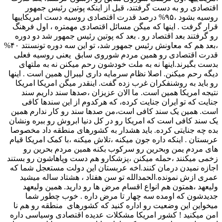
اقتصادی رو به دست گرفتند، قبل از اینکه پوتین رئیس جمهور
روسیه بشود ،۹۵% درصد قدرت اقتصادی روسیه دست امریکاییها
قرار گرفت . اینها که میگن مسائل اقتصادی مهمتره ، اول فرهنگ
رو گرفتند بعد اقتصاد رو . بعد که پوتین رئیس جمهور شد دو دوره
،بعد هم که معاونش رئیس جمهور شد، تو این سه دوره تونسنتد ۴۰%
قدرت اقتصادی رو همین مردم شوروی سابق یعنی روسیه فعلی
بدست بگیرند.اینها نه به ملت خودشون رحم میکنن نه به ملتهای
دیگه رحم میکنن. اصلا نظام سرمایه داری لیبرال همین است . اینها
رو باید به روشنفکران غرب زده گفت. اینقدر میگن امریکا امریکا
نتیجه امریکا همین است. ما الان عزیزان ،صدها سند داریم سند
جنایت که تو ایران جنایت کرده، که هرکدوم از این سندها کافی
است. همین یک سند کافی است،من صدها سند رو کار ندارم همین
یک سند کافی است که امریکا رو در کل دنیا ابروش رو ببره ونشان
بده چه جنایتی کرده. باید هشدار به کشورهای منطقه داد مخصوصا
عربستان . اینکه داره جون میکنه ،تلاش میکنه ،با کمک امریکا قیام
های مردم یمن وبحرین رو سرکوب بکنه همین مردم بحرین رو
زخمی میکنند ،حمله میکنن ،پزشکارو هم دست وپاهاشون رو بستند
اجازه نمیدن درمان کنند.اخه عربستان این دولت مستعجل شما که
عمری ازش نمونده.الحمدالله تو سن هفتاد ، هشتاد ساله میشید
ولیعهد ،همتون هم انواع اقسام مرض ها رو دارید. همین ولیعهد
جدیدشون که اومده سه چهار تا مرض داره . خوب چطور شما
میخواین این وضعیت رو اداره کنید که کشورهای منطقه رو هم نا
امن میکنید ! کشور امریکا مشکلات عدیده اقتصادی وسیاسی داره