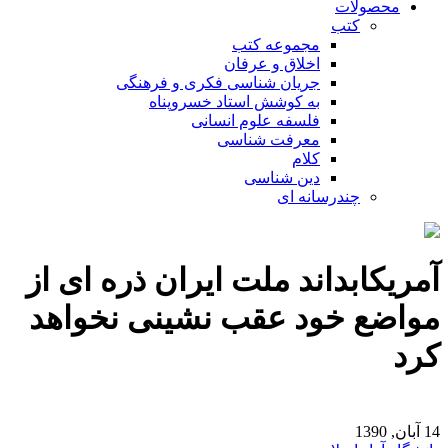
محصولات
کتب
مجموعه کتب
اخلاق و عرفان
جریان شناسی فکری و فرهنگی
به کوشش استاد خسروپناه
فلسفه علوم انسانی
معرفت شناسی
کلام
دین شناسی
چندرسانه ای
آمریکابداند ملت ایران ذره ای از
مواضع خود عقب نشینی نخواهد
کرد
14 آبان, 1390