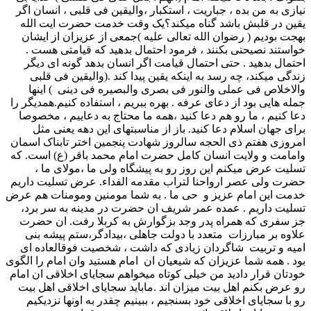
نیازی به من بده ، جباریت ، استکبار ،والیقین فی قلبی ، انسان اگر
یقین در قلبش باشد گناه میکند؟یک وقت خدمت حضرت ایت الله
بهجت بودیم ( رضوان الله تعالی علیه )جمعی از عزیزان از ایشان
خواستند نصیحتی بکنند ، فرمود احتمال بدهید که قیامتی هست .
احتمال بدهید . حتی احتمال قیامت اگر انسان بدهد گونه ای دیگر
زندگی میکند، چه رسد به اینکه یقین پیدا کند .(والیقین فی قلبی
والاخلاص فی عملی والنور فی بصری والبصیره فی دینی ) اینها
جمله هایی بود از دعای عرفه . بهره ببریم ، استفاده کنیم.همدیگر را
دعا کنیم ، ما رو هم دعا کنید ،همه ما محتاج به دعاییم ، مخصوصا
برای جهان اسلام دعا کنید. باز از مناسبتهای این دهه یعنی مثل
امروزی هفتم ذی الحجه سالروز شهادت پنجمین اختر تابناک اسمان
وامامت و ولایت انسان کامل حضرت امام محمد باقر (ع) است. که
تسلیت عرض میکنم این روز رو به پیشگاه ولی ما ،مولای ما ،
حضرت ولی عصر ارواحنا لتراب مقدمه الفداء. عرض تسلیت داریم
خدمت این امام عزیز و حی ما . به شما مومنین ومومنات هم عرض
تسلیت داریم . عمده عمر شریف ان حضرت در مدینه به سر برد،
جز سفری که همراه پدر وجد بزگوارش به کربلا رفت. ان حضرت
علاوه بر مبارزات متعدد با دولت جاهلی ،بیدادگر،ستم پیشه بنی
امیه و تربیت شاگردان زیادی که داشت ، شخصیت فوقالعاده ای
بود . همه شما عزیزان که شیعیان ان امام هستید وان امام را الگوی
خودتان قرار دادید من خیلی کوتاه میخواهم سجایای اخلاقی ان امام
رو عرض بکنم اهل بیت میزان اند .ماباید سجایای اخلاقی اهل بیت
رو با سجایای اخلاقی خود بسنجیم ، ببینیم چقدر به اونها نزدیکیم