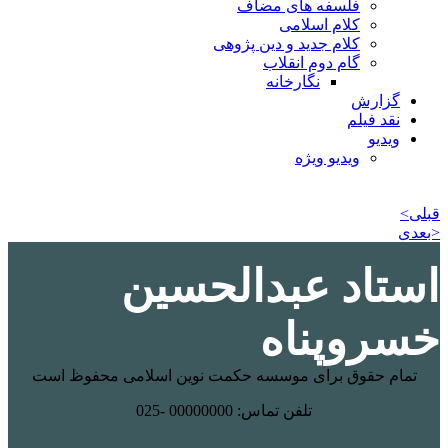
فلسفه های مضاف
کلام اسلامی
کلام جدید و دین پژوهی
گام دوم انقلاب
نگارخانه
گزارش
نقد فیلم
ویدیو
ویدیو ویژه
قبلی>
<بعدی
استاد عبدالحسین
خسروپناه
تمام حقوق برای موسسه حکمت نوین اسلامی محفوظ است
تلفن تماس: 00000000 -025