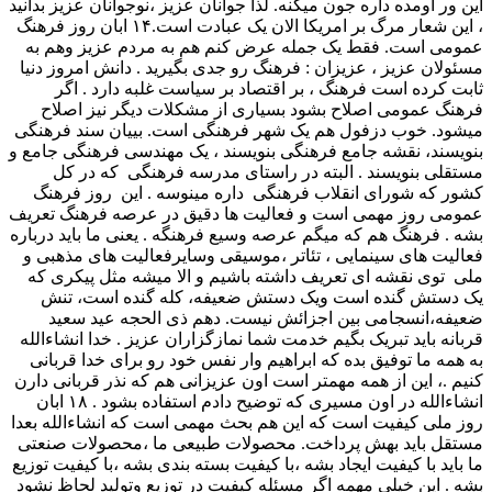
این ور اومده داره جون میکنه. لذا جوانان عزیز ،نوجوانان عزیز بدانید
، این شعار مرگ بر امریکا الان یک عبادت است.۱۴ ابان روز فرهنگ
عمومی است. فقط یک جمله عرض کنم هم به مردم عزیز وهم به
مسئولان عزیز ، عزیزان : فرهنگ رو جدی بگیرید . دانش امروز دنیا
ثابت کرده است فرهنگ ، بر اقتصاد بر سیاست غلبه دارد . اگر
فرهنگ عمومی اصلاح بشود بسیاری از مشکلات دیگر نیز اصلاح
میشود. خوب دزفول هم یک شهر فرهنگی است. بییان سند فرهنگی
بنویسند، نقشه جامع فرهنگی بنویسند ، یک مهندسی فرهنگی جامع و
مستقلی بنویسند . البته در راستای مدرسه فرهنگی که در کل
کشور که شورای انقلاب فرهنگی داره مینوسه . این روز فرهنگ
عمومی روز مهمی است و فعالیت ها دقیق در عرصه فرهنگ تعریف
بشه . فرهنگ هم که میگم عرصه وسیع فرهنگه . یعنی ما باید درباره
فعالیت های سینمایی ، تئاتر ،موسیقی وسایرفعالیت های مذهبی و
ملی توی نقشه ای تعریف داشته باشیم و الا میشه مثل پیکری که
یک دستش گنده است ویک دستش ضعیفه، کله گنده است، تنش
ضعیفه،انسجامی بین اجزائش نیست. دهم ذی الحجه عید سعید
قربانه باید تبریک بگیم خدمت شما نمازگزاران عزیز . خدا انشاءالله
به همه ما توفیق بده که ابراهیم وار نفس خود رو برای خدا قربانی
کنیم .، این از همه مهمتر است اون عزیزانی هم که نذر قربانی دارن
انشاءالله در اون مسیری که توضیح دادم استفاده بشود . ۱۸ ابان
روز ملی کیفیت است که این هم بحث مهمی است که انشاءالله بعدا
مستقل باید بهش پرداخت. محصولات طبیعی ما ،محصولات صنعتی
ما باید با کیفیت ایجاد بشه ،با کیفیت بسته بندی بشه ،با کیفیت توزیع
بشه . این خیلی مهمه اگر مسئله کیفیت در توزیع وتولید لحاظ نشود