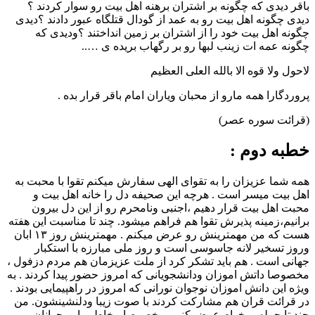
باقر دیدی که چگونه بر اشتران برهنه اهل بیت رو سوار کردند ؟
دیدی چگونه اهل بیت رو به عمد از گودال قتلگاه عبور دادند ؟دیدی
چگونه اهل بیت خود را از اشتران بر زمین انداختند ؟ودیدی که
چگونه عمه ات زینب لبها رو بر رگهاب بریده ی …..
لاحول ولا قوه الا بالله العلی العظیم
پروردگارا همه مارو از محبان ویاران امام باقر قرار بده .
(قرائت سوره عصر)
خطبه دوم :
همه شما عزیزان را به تقوای الهی سفارش میکنم تقوا با محبت به
اهل بیت میسر است . هرچه این صحیفه دل را خانه اهل بیت و
محبت اهل بیت قرار دهیم ،اجنبی ونامحرم رو از این دل بیرون
برانیم،زمینه پذیرش تقوا هم فراهم میشود. چند تا مناسبت این هفته
هست که من مهمترینش رو عرض میکنم . مهمترینش روز ۱۳ ابان
وروز تسخیر لانه جاسوسی است و روز ملی مبارزه با استکبار
جهانی است . هم باید تشکر کرد از ملت عزیزمان هم مردم دزفول ،
مخصوصا داتش اموزان ودانشجویانی که امروز حضور پیدا کردند . به
ویژه این دانش اموزان نوجوان نورانی که امروز در راهپیمایی بودند .
در قرائت قران هم مشارکت کردند با صوت زیبا ودلنشینشون. من
چند تا جمله میخوام عرض کنم . مخصوصا مخاطبم این جوانان