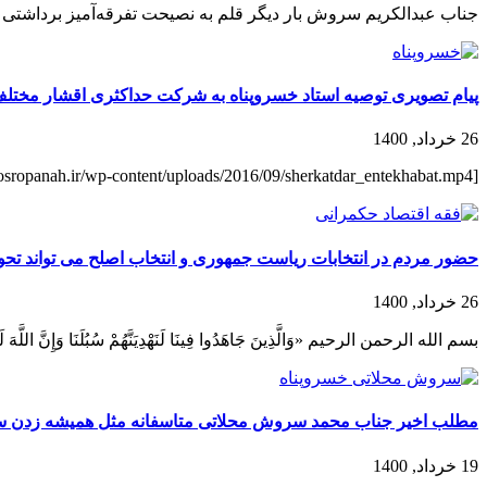
جناب عبدالکریم سروش بار دیگر قلم به نصیحت تفرقه‌آمیز برداشتی و
پیام تصویری توصیه استاد خسروپناه به شرکت حداکثری اقشار مختلف 
26 خرداد, 1400
[video width="640" height="360" mp4="http://khosropanah.ir/wp-content/uploads/2016/09/sherkatdar_entekhabat.mp4"][/video]...
حضور مردم در انتخابات ریاست جمهوری و انتخاب اصلح می تواند تحول
26 خرداد, 1400
بسم الله الرحمن الرحیم «وَالَّذِينَ جَاهَدُوا فِينَا لَنَهْدِيَنَّهُمْ سُبُلَنَا 
مطلب اخیر جناب محمد سروش محلاتی متاسفانه مثل همیشه زدن ساز 
19 خرداد, 1400