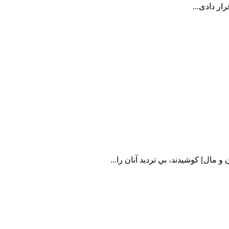
ر دادی...
ﺑﺎ ﺟﺎﻥ ﻭ ﻣﺎﻝ] ﻛﻮﺷﻴﺪﻧﺪ، ﺑﻲ ﺗﺮﺩﻳﺪ ﺁﻧﺎﻥ ﺭﺍ...