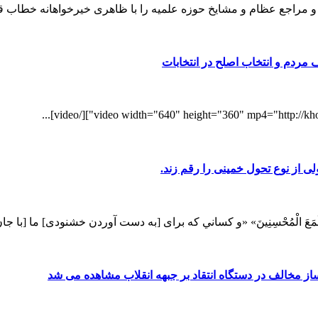
 مراجع عظام و مشایخ حوزه علمیه را با ظاهری خیرخواهانه خطاب قرا
مردم و انتخاب اصلح در انتخابات
ی از نوع تحول خمینی را رقم زند.
وَإِنَّ اللَّهَ لَمَعَ الْمُحْسِنِينَ» «ﻭ ﻛﺴﺎﻧﻲ ﻛﻪ ﺑﺮﺍی [ﺑﻪ ﺩﺳﺖ ﺁﻭﺭﺩﻥ ﺧﺸﻨﻮﺩی] ﻣﺎ [
مخالف در دستگاه انتقاد بر جبهه انقلاب مشاهده می شد