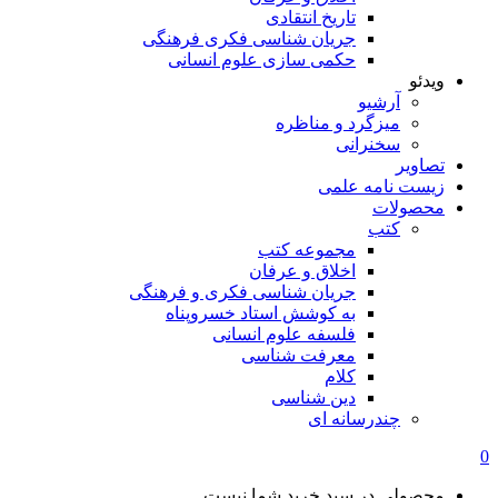
تاریخ انتقادی
جریان شناسی فکری فرهنگی
حکمی سازی علوم انسانی
ویدئو
آرشیو
میزگرد و مناظره
سخنرانی
تصاویر
زیست نامه علمی
محصولات
کتب
مجموعه کتب
اخلاق و عرفان
جریان شناسی فکری و فرهنگی
به کوشش استاد خسروپناه
فلسفه علوم انسانی
معرفت شناسی
کلام
دین شناسی
چندرسانه ای
0
محصولی در سبد خرید شما نیست