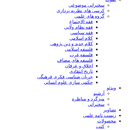
سخنرانی موضوعی
کرسی های نظریه پردازی
گروه های علمی
فقه الاجتماع
فقه نظام ولایی
فقه سیاسی
کلام اسلامی
کلام جدید و دین پژوهی
فلسفه اسلامی
فلسفه غرب
فلسفه های مضاف
اخلاق و عرفان
تاریخ انتقادی
جریان شناسی فکری فرهنگی
حکمی سازی علوم انسانی
ویدئو
آرشیو
میزگرد و مناظره
سخنرانی
تصاویر
زیست نامه علمی
محصولات
کتب