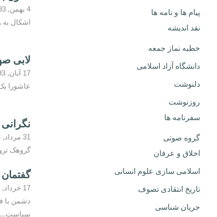
4 بهمن, 1393
پیام ها و نامه ها
اشکال به و
نقد اندیشه
خطبه نماز جمعه
لابی صه
دانشگاه آزاد اسلامی
17 آبان, 1393
دلنوشت
عاشورا یک
روزنوشت
سفرنامه ها
نگرانی 
31 مرداد, 1393
گروه صوتی
گروهک ترور
اخلاق و عرفان
اسلامی سازی علوم انسانی
گفتمان 
17 خرداد, 1393
تاریخ انتقادی تصوف
دشمن با فت
جریان شناسی
سیاست...